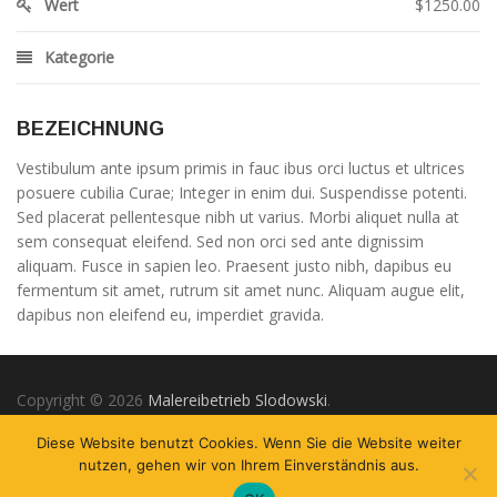
Wert
$1250.00
Kategorie
BEZEICHNUNG
Vestibulum ante ipsum primis in fauc ibus orci luctus et ultrices
posuere cubilia Curae; Integer in enim dui. Suspendisse potenti.
Sed placerat pellentesque nibh ut varius. Morbi aliquet nulla at
sem consequat eleifend. Sed non orci sed ante dignissim
aliquam. Fusce in sapien leo. Praesent justo nibh, dapibus eu
fermentum sit amet, rutrum sit amet nunc. Aliquam augue elit,
dapibus non eleifend eu, imperdiet gravida.
Copyright © 2026
Malereibetrieb Slodowski
.
Webentwicklung & Support:
Diese Website benutzt Cookies. Wenn Sie die Website weiter
tamerdesign
nutzen, gehen wir von Ihrem Einverständnis aus.
Start
Leistungen
Impressum
Datenschutzerklärung