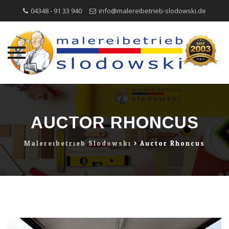
04348 - 91 33 940
info@malereibetrieb-slodowski.de
Direkt
zum
Inhalt
AUCTOR RHONCUS
Malereibetrieb Slodowski
>
Auctor Rhoncus