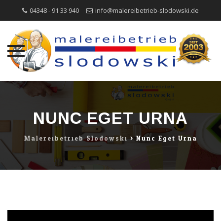
04348 - 91 33 940
info@malereibetrieb-slodowski.de
Direkt
zum
Inhalt
NUNC EGET URNA
Malereibetrieb Slodowski
>
Nunc Eget Urna