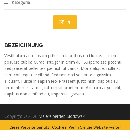
Kategorie
#
BEZEICHNUNG
Vestibulum ante ipsum primis in fauc ibus orci luctus et ultrices
posuere cubilia Curae; Integer in enim dui. Suspendisse potenti.
Sed placerat pellentesque nibh ut varius. Morbi aliquet nulla at
sem consequat eleifend. Sed non orci sed ante dignissim
aliquam. Fusce in sapien leo. Praesent justo nibh, dapibus eu
fermentum sit amet, rutrum sit amet nunc. Aliquam augue elit,
dapibus non eleifend eu, imperdiet gravida.
Copyright © 2026
Malereibetrieb Slodowski
.
Webentwicklung & Support:
Diese Website benutzt Cookies. Wenn Sie die Website weiter
tamerdesign