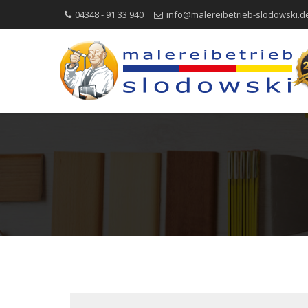
04348 - 91 33 940
info@malereibetrieb-slodowski.d