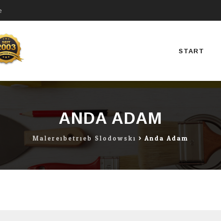
e
Direkt
zum
Inhalt
START
ANDA ADAM
Malereibetrieb Slodowski
>
Anda Adam