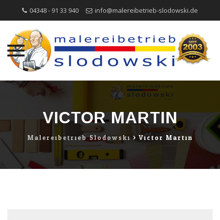
04348 - 91 33 940
info@malereibetrieb-slodowski.de
Direkt
zum
Inhalt
VICTOR MARTIN
Malereibetrieb Slodowski
>
Victor Martin