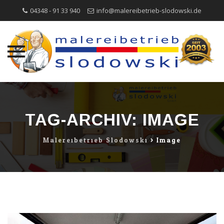
04348 - 91 33 940
info@malereibetrieb-slodowski.de
Direkt
zum
Inhalt
TAG-ARCHIV:
IMAGE
Malereibetrieb Slodowski
>
Image